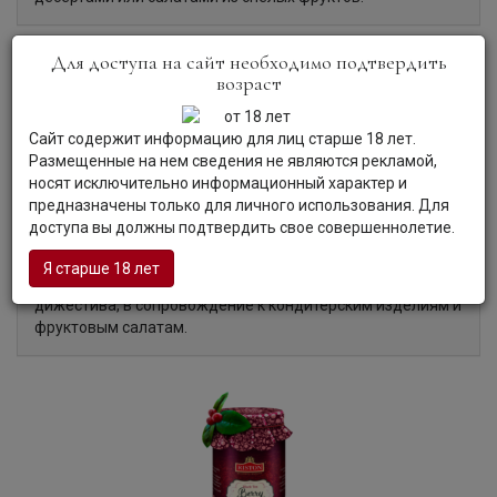
Для доступа на сайт необходимо подтвердить
возраст
Органолептические характеристики:
Сайт содержит информацию для лиц старше 18 лет.
Цвет:
Пиво яркого красно-розового цвета.
Размещенные на нем сведения не являются рекламой,
Аромат:
В свежем аромате пива доминируют малиновые
носят исключительно информационный характер и
тона.
предназначены только для личного использования. Для
Вкус:
Вкус пива характеризуется сладкими, ярко
доступа вы должны подтвердить свое совершеннолетие.
выраженными нотками малинового джема и сочными
переливами свежих ягод.
Я старше 18 лет
Гастрономия:
Пиво подается в качестве аперитива или
дижестива, в сопровождение к кондитерским изделиям и
фруктовым салатам.