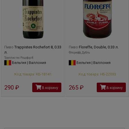
Пиво
Trappistes Rochefort 8, 0.33
Пиво
Floreffe, Double, 0.33 л.
л.
Флорефф, Дубль
Траппистес Рошфор 8
Бельгия | Валлония
Бельгия | Валлония
Код товара: КБ-18141
Код товара: НБ-22033
290
руб
265
руб
В корзину
В корзину