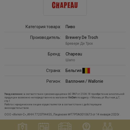
Категория товара:
Пиво
Производитель:
Brewery De Troch
Бревери Де Трох
Бренд:
Chapeau
Шапо
Страна:
Бельгия
Регион:
Валлония / Wallonie
Уведомление:
в соответствии с рекомендациями ФС РАР от 25.06.18 приобретение алкогольной
продукции возможно непосредственно в магазине
VinDom
по адресу: г.Москва, ул.Мытная, д.7,
стр.1
Работа с юридическим лицам осуществляется в соответствии с действующим
законодательством.
ООО «Интел-С», ИНН 7720794455, Лицензия №77РПА0010673 от 14 января 2020г.