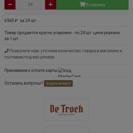
В корзину
6360
за 24 шт.
руб
Товар продается кратно упаковке - по 24 шт. цена указана
за 1 шт
Позвоните нам: уточним количество товара в магазине и
поставим под вас резерв
Принимаем к оплате карты
Остались вопросы?
Задать вопрос