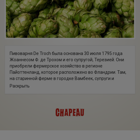
Пивоварня De Troch была основана 30 июля 1795 года
Жоаннесом Ф. де Трохом и его супругой, Терезией. Они
приобрели фермерское хозяйство в регионе
Пайоттенланд, которое расположено во Фландрии. Там,
на старинной ферме в городке Вамбеек, супруги и
сварили свое первое фруктовое пиво из урожая местных
Раскрыть
вишен.
В исторических анналах отмечено, что в 1851 году
пивоварня перешла в собственность внучки Де Трохов,
Петронеллы. Ее муж, Эгидиус, расширил производство,
достроив просторный варочный цех. Петронелла
передала пивоварню своему сыну, Луи, который успешно
продавал свою продукцию местным фермерам. В 1936
году компанию унаследовал сын Луи, также Луи. Он не