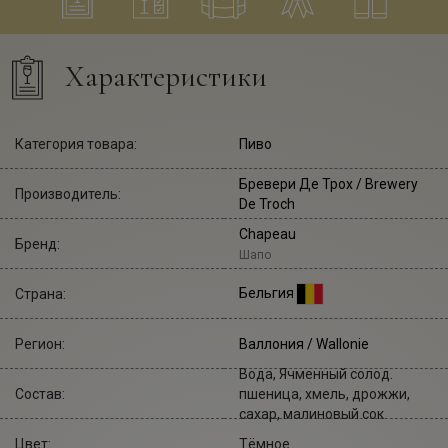
Характеристики
Категория товара:
Пиво
Бревери Де Трох
/ Brewery
Производитель:
De Troch
Chapeau
Бренд:
Шапо
Бельгия
Страна:
Регион:
Валлония / Wallonie
Вода, Ячменный солод.
Состав:
пшеница, хмель, дрожжи,
сахар, малиновый сок
Цвет:
Тëмное