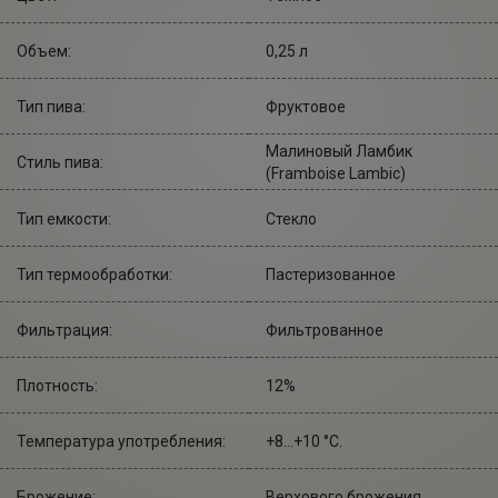
Объем:
0,25 л
Тип пива:
Фруктовое
Малиновый Ламбик
Стиль пива:
(Framboise Lambic)
Тип емкости:
Стекло
Тип термообработки:
Пастеризованное
Фильтрация:
Фильтрованное
Плотность:
12%
Температура употребления:
+8...+10 °С.
Брожение:
Верхового брожения