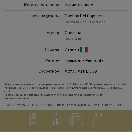
Категория товара:
Игристое вино
Производитель:
Cantina Del Coppiere
Кантина Дель Коппьере
Бренд:
Cavatina
Каватина
Страна:
Италия
Регион:
Пьемонт / Piemonte
Субрегион:
Асти / Asti DOCG
Уведомление:
в соответствии с рекомендациями ФС РАР от 25.06.18 приобретение алкогольной
продукции возможно непосредственно в магазине
VinDom
по адресу: г.Москва, ул.Мытная, д.7,
стр.1
Работа с юридическим лицам осуществляется в соответствии с действующим
законодательством.
ООО «Интел-С», ИНН 7720794455, Лицензия №77РПА0010673 от 14 января 2020г.