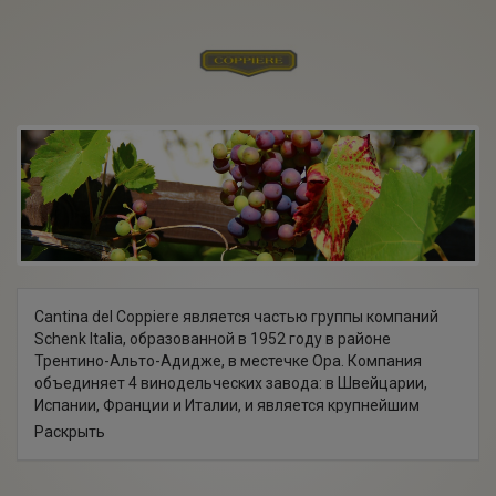
Cantina del Coppiere является частью группы компаний
Schenk Italia, образованной в 1952 году в районе
Трентино-Альто-Адидже, в местечке Ора. Компания
объединяет 4 винодельческих завода: в Швейцарии,
Испании, Франции и Италии, и является крупнейшим
производителем итальянских вин в Европе. Предприятие
Раскрыть
оснащено передовым оборудованием и производит
около 35 миллионов бутылок вина в год. На каждой
стадии производства продукция проходит жесткий