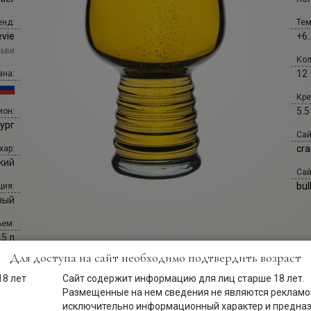
енд:
Тем
evie
+6.
ьви
Кол
12
ана:
Кре
5.5
ион:
ург
Сай
cra
хар:
кий
Сай
bul
ция:
ный
ем:
,5 л
Для доступа на сайт необходимо подтвердить возраст
Сайт содержит информацию для лиц старше 18 лет.
Размещенные на нем сведения не являются рекламой
исключительно информационный характер и предна