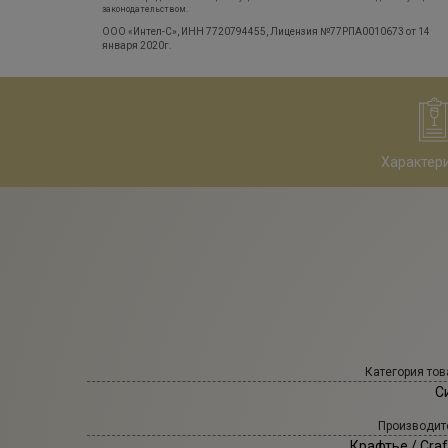
законодательством.
ООО «Интел-С», ИНН 7720794455, Лицензия №77РПА0010673 от 14
января 2020г.
Характер
Категория тов
С
Производит
Крафтье
/ Craf