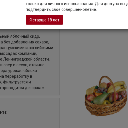
только для личного использования. Для доступа вы
Описание
подтвердить свое совершеннолетие.
Я старше 18 лет
льный яблочный сидр,
а без добавления сахара,
французскими и английскими
ых садах компании,
е Ленинградской области.
и озер и лесов, отлично
бора урожая яблоки
на переработку в
, фильтруется и
и проводится дегоржаж.
ки: