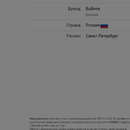
Бренд:
Bullevie
Бюльви
Страна:
Россия
Регион:
Санкт-Петербург
Уведомление:
в соответствии с рекомендациями ФС РАР от 25.06.18 приобрете
алкогольной продукции возможно непосредственно в магазине
VinDom
по адресу
г.Москва, ул.Мытная, д.7, стр.1
Работа с юридическим лицам осуществляется в соответствии с действующим