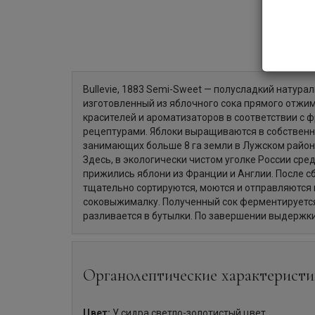
Bullevie, 1883 Semi-Sweet — полусладкий натура
изготовленный из яблочного сока прямого отжим
красителей и ароматизаторов в соответствии с 
рецептурами. Яблоки выращиваются в собственн
занимающих больше 8 га земли в Лужском район
Здесь, в экологически чистом уголке России сред
прижились яблони из Франции и Англии. После с
тщательно сортируются, моются и отправляются 
соковыжималку. Полученный сок ферментируется
разливается в бутылки. По завершении выдержк
Органолептические характеристи
Цвет:
У сидра светло-золотистый цвет.