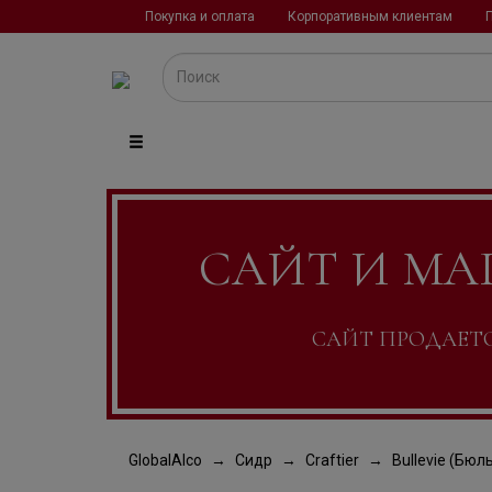
Покупка и оплата
Корпоративным клиентам
САЙТ И МА
САЙТ ПРОДАЕТСЯ
GlobalAlco
Сидр
Craftier
Bullevie (Бюл