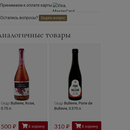
Принимаем к оплате карты
Остались вопросы?
Задать вопрос
Аналогичные товары
Сидр
Bullevie, Rose,
Сидр
Bullevie, Poire de
Сидр
Bullevi
0.75 л.
Bullevie, 0.375 л.
Bullevie, 0.75
540
500
руб
310
руб
В корзину
В корзину