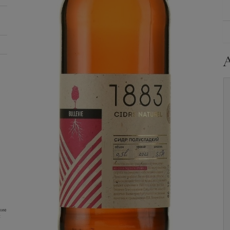
Сидр
Токсовская
Сидр
Bullevie, Nemo,
Сидрерия, Святой
0.45 л.
Домкрат, Сухой, 0.5 л.
ние
Уточните наличие и
Уточните наличие и
:
цену
цену