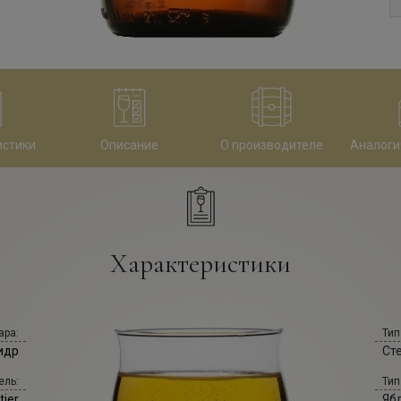
истики
Описание
О производителе
Аналоги
Характеристики
ара:
Тип
идр
Ст
ель:
Тип
tier
Яб