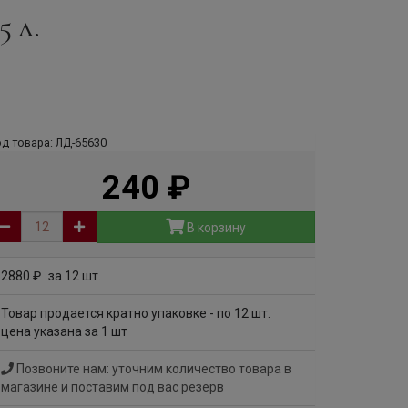
5 л.
д товара: ЛД-65630
240
руб
В корзину
2880
за 12 шт.
руб
Товар продается кратно упаковке - по 12 шт.
цена указана за 1 шт
Позвоните нам: уточним количество товара в
магазине и поставим под вас резерв