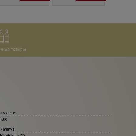
чные товары
 емкости:
екло
 напитка:
лочный Сидр