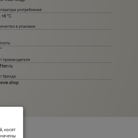
пература употребления:
..+8 °С.
ичество в упаковке:
пость:
 °
т производителя:
ftier.ru
т бренда:
levie.shop
, носят
значены