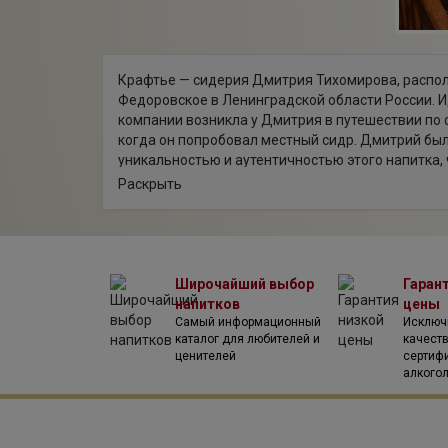
Крафтье — сидерия Дмитрия Тихомирова, распо
Федоровское в Ленинградской области России. И
компании возникла у Дмитрия в путешествии по
когда он попробовал местный сидр. Дмитрий бы
уникальностью и аутентичностью этого напитка,
собственный бренд "Bullevie" и не расставаться
Раскрыть
Родине. Он сделал ставку на натуральность и вы
Дмитрий не только лично изучил все тонкости и
во Франции, Англии и Испании, но также закончи
Академии сидра и пуаре, став первым русским 
сидроделом. Разработкой рецептур для собстве
Широчайший выбор
Гаран
занимался совместно с Этьеном Дюпонтом, все
напитков
цены
французским виртуозом в производстве алкогол
Самый информационный
Исключ
протяжении нескольких лет Дмитрий экспериме
каталог для любителей и
качест
ценителей
сертиф
тестовые партии сидра, пока не решил, что гото
алкого
отправиться на рынок.