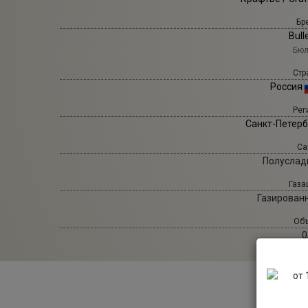
Бр
Bull
Бюл
Стр
Россия
Рег
Санкт-Петерб
Са
Полуслад
Газа
Газирован
Объ
0