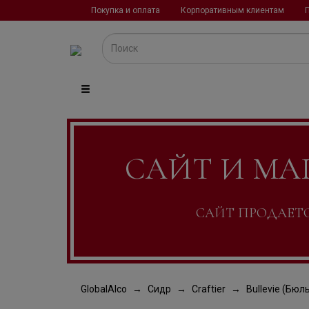
Покупка и оплата
Корпоративным клиентам
САЙТ И МА
САЙТ ПРОДАЕТСЯ
GlobalAlco
Сидр
Craftier
Bullevie (Бюл