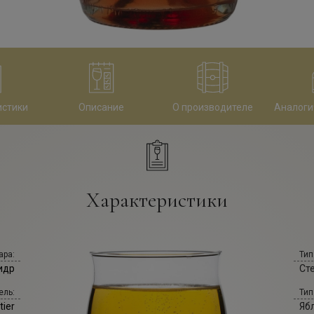
истики
Описание
О производителе
Аналоги
Характеристики
ара:
Тип
идр
Ст
ель:
Тип
tier
Яб