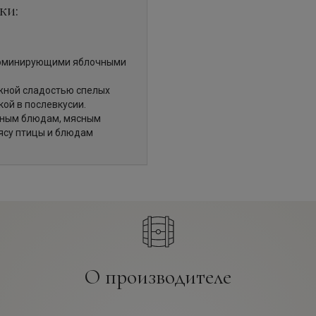
ки:
доминирующими яблочными
ежной сладостью спелых
ой в послевкусии.
вным блюдам, мясным
ясу птицы и блюдам
О производителе