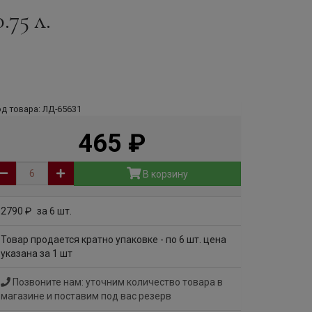
.75 л.
д товара: ЛД-65631
465
руб
В корзину
2790
за 6 шт.
руб
Товар продается кратно упаковке - по 6 шт. цена
указана за 1 шт
Позвоните нам: уточним количество товара в
магазине и поставим под вас резерв