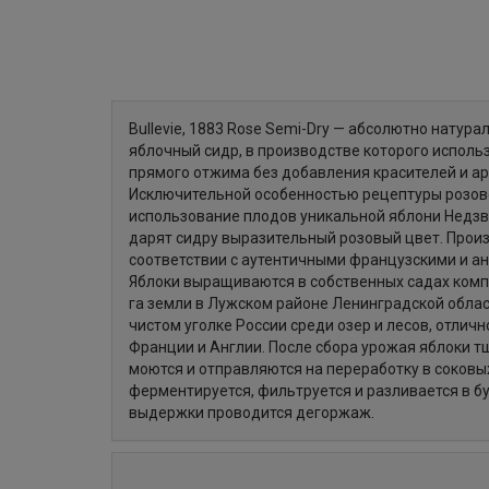
Bullevie, 1883 Rose Semi-Dry — абсолютно натур
яблочный сидр, в производстве которого исполь
прямого отжима без добавления красителей и а
Исключительной особенностью рецептуры розов
использование плодов уникальной яблони Недзв
дарят сидру выразительный розовый цвет. Прои
соответствии с аутентичными французскими и а
Яблоки выращиваются в собственных садах ком
га земли в Лужском районе Ленинградской област
чистом уголке России среди озер и лесов, отлич
Франции и Англии. После сбора урожая яблоки т
моются и отправляются на переработку в соков
ферментируется, фильтруется и разливается в б
выдержки проводится дегоржаж.