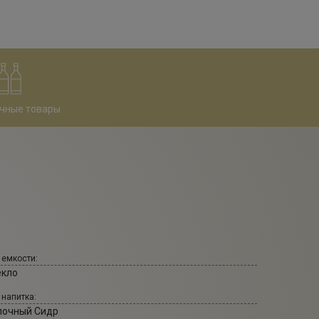
чные товары
 емкости:
екло
 напитка:
лочный Сидр