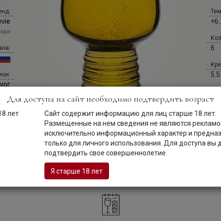
енд:
Тем
evie
+6.
ьви
Кол
6
ана:
Кре
5.5
ион:
ург
Сай
Для доступа на сайт необходимо подтвердить возраст
cra
хар:
хой
Сайт содержит информацию для лиц старше 18 лет.
Сай
Размещенные на нем сведения не являются рекламой
bul
ция:
исключительно информационный характер и предна
ный
только для личного использования. Для доступа вы
подтвердить свое совершеннолетие.
ем:
75 л
Я старше 18 лет