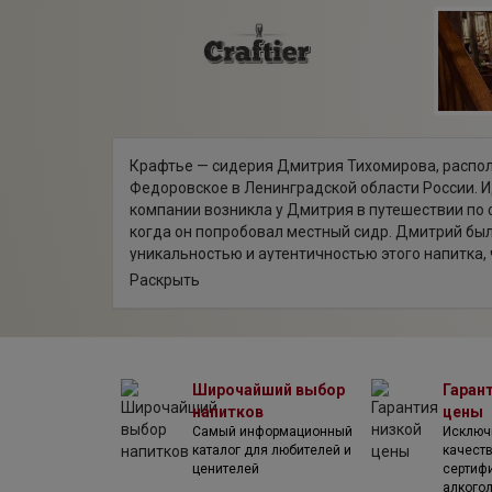
Крафтье — сидерия Дмитрия Тихомирова, распо
Федоровское в Ленинградской области России. И
компании возникла у Дмитрия в путешествии по
когда он попробовал местный сидр. Дмитрий бы
уникальностью и аутентичностью этого напитка,
собственный бренд "Bullevie" и не расставаться
Раскрыть
Родине. Он сделал ставку на натуральность и вы
Дмитрий не только лично изучил все тонкости и
во Франции, Англии и Испании, но также закончи
Академии сидра и пуаре, став первым русским 
сидроделом. Разработкой рецептур для собстве
Широчайший выбор
Гаран
занимался совместно с Этьеном Дюпонтом, все
напитков
цены
французским виртуозом в производстве алкогол
Самый информационный
Исключ
протяжении нескольких лет Дмитрий экспериме
каталог для любителей и
качест
ценителей
сертиф
тестовые партии сидра, пока не решил, что гото
алкого