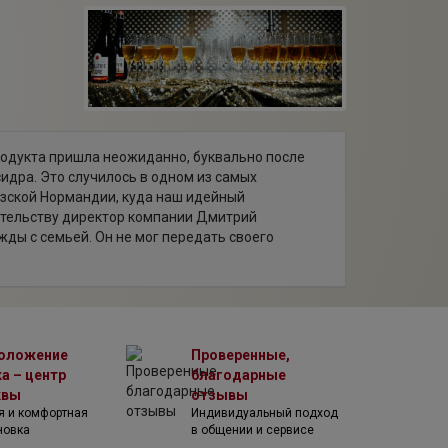
родукта пришла неожиданно, буквально после
идра. Это случилось в одном из самых
зской Нормандии, куда наш идейный
ительству директор компании Дмитрий
ды с семьей. Он не мог передать своего
многообразия вкусовых ощущений… Естественная
кой кислинкой и освежающим послевкусием,
 смесь чувств расслабления и бодрости, ясности
загорелся»! Он буквально дышал идеей
путешествиях, но и у себя дома, в России, в
оложение
Проверенные,
ург.
а – центр
благодарные
кий рынок, Дмитрий понял, что в России нет
квы
отзывы
ственно произведенного сидра. При этом для
я и комфортная
Индивидуальный подход
напиток в своём лучшем исполнении потребителю
новка
в общении и сервисе
умий он реализовал свою главную мечту и стал