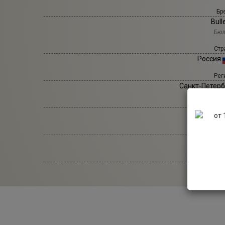
Бр
Bull
Бюл
Стр
Россия
Рег
Санкт-Петерб
Са
Полусу
Газа
Газирован
Объ
0,