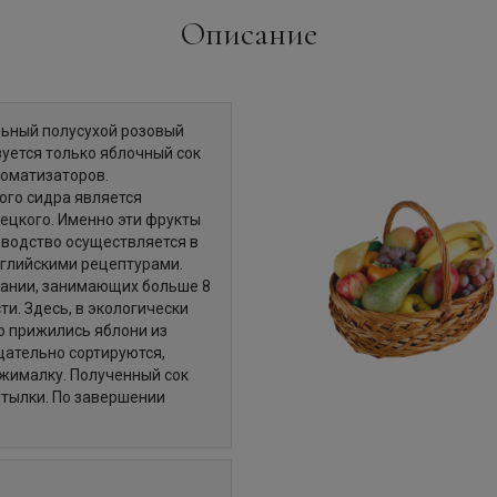
Описание
альный полусухой розовый
зуется только яблочный сок
роматизаторов.
ого сидра является
ецкого. Именно эти фрукты
зводство осуществляется в
нглийскими рецептурами.
пании, занимающих больше 8
и. Здесь, в экологически
но прижились яблони из
щательно сортируются,
ыжималку. Полученный сок
утылки. По завершении