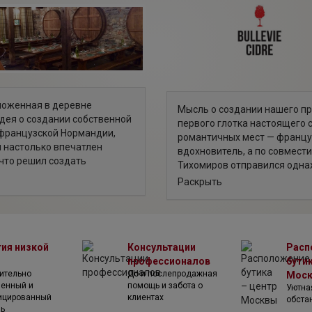
ложенная в деревне
Мысль о создании нашего п
дея о создании собственной
первого глотка настоящего с
 французской Нормандии,
романтичных мест — францу
л настолько впечатлен
вдохновитель, а по совмест
 что решил создать
Тихомиров отправился однаж
 с любимым напитком даже на
восторга от невероятного 
Раскрыть
сокое качество продукции.
терпковатая сладость с лёг
скусства производства сидра
когда каждый пузырек дарит
л обучение в Английской
ума и легкости тела. И он «
дипломированным
наслаждаться им не только в 
нного бренда Дмитрий
тия низкой
Консультации
Расп
родном городе Санкт-Петерб
мирно известным
профессионалов
бутик
Обстоятельно изучив российс
ьных напитков. На
ительно
До и послепродажная
Мос
выбора натурального и каче
нтировал, производя
венный и
помощь и забота о
Уютна
него было очевидным: этот 
ицированный
клиентах
вый продукт достоин
обста
просто необходим! Без разд
ль