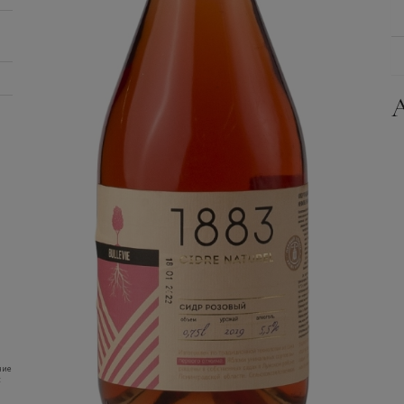
ние
: