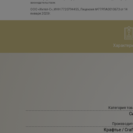
законодательством.
ООО «Интел-С», ИНН 7720794455, Лицензия №77РПА0010673 от 14
января 2020г.
Характер
Категория тов
С
Производит
Крафтье
/ Craf