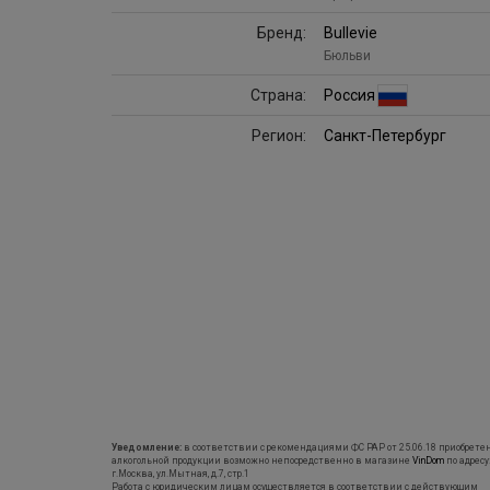
Бренд:
Bullevie
Бюльви
Страна:
Россия
Регион:
Санкт-Петербург
Уведомление:
в соответствии с рекомендациями ФС РАР от 25.06.18 приобрете
алкогольной продукции возможно непосредственно в магазине
VinDom
по адресу
г.Москва, ул.Мытная, д.7, стр.1
Работа с юридическим лицам осуществляется в соответствии с действующим