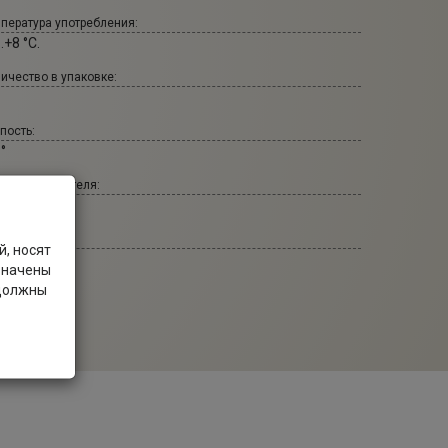
пература употребления:
..+8 °С.
ичество в упаковке:
пость:
 °
т производителя:
ftier.ru
т бренда:
, носят
levie.shop
значены
 должны