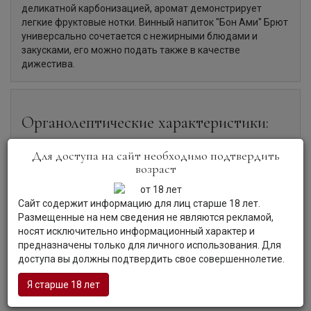
деликатной карбонизацией, аромат демонстрирует
легкие фруктовые нотки. Винный напиток "Бон Ами" Брют
универсально сочетается с нежирными блюдами и
закусками, его можно подать также в качестве
дижестива.
Органолептические характеристики:
Для доступа на сайт необходимо подтвердить
Цвет:
Напиток светло-соломенного цвета с золотистыми
возраст
отблесками.
Аромат:
Аромат напитка наполнен нюансами спелых
яблок и груш.
Сайт содержит информацию для лиц старше 18 лет.
Вкус:
Вкус напитка приятный и освежающий, с чистыми
Размещенные на нем сведения не являются рекламой,
фруктовыми оттенками.
носят исключительно информационный характер и
Гастрономия:
Напиток станет прекрасным дополнением
предназначены только для личного использования. Для
к блюдам из рыбы и мяса птицы, а также к фруктам и
доступа вы должны подтвердить свое совершеннолетие.
десертам.
Я старше 18 лет