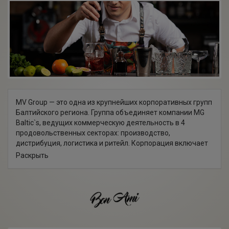
MV Group — это одна из крупнейших корпоративных групп
Балтийского региона. Группа объединяет компании MG
Baltic`s, ведущих коммерческую деятельность в 4
продовольственных секторах: производство,
дистрибуция, логистика и ритейл. Корпорация включает
в себя 3 винодельческих завода ("Stumbras", "Alita",
Раскрыть
"Anykscių vynas"); центры оптовых продаж алкоголя,
табачных изделий, снэков, соков, воды и другой
продукции; складские помещения; сеть винных бутиков и
логистическую компанию "Tromina" — одну из самых
передовых и стабильных в Латвии. Компания MV Group
имеет региональные подразделения в Латвии (MV
Latvia), Эстонии (MV Eesti) и экспортную сеть в Польше