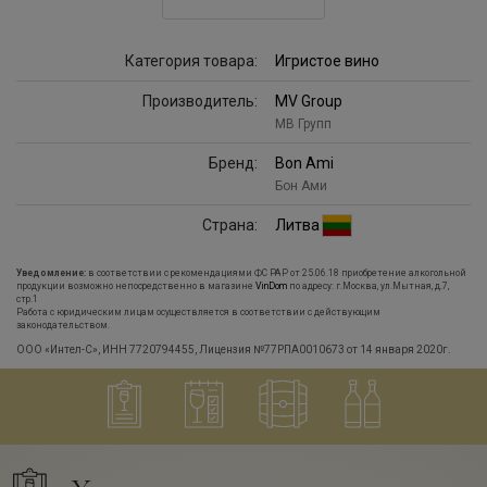
Категория товара:
Игристое вино
Производитель:
MV Group
МВ Групп
Бренд:
Bon Ami
Бон Ами
Страна:
Литва
Уведомление:
в соответствии с рекомендациями ФС РАР от 25.06.18 приобретение алкогольной
продукции возможно непосредственно в магазине
VinDom
по адресу: г.Москва, ул.Мытная, д.7,
стр.1
Работа с юридическим лицам осуществляется в соответствии с действующим
законодательством.
ООО «Интел-С», ИНН 7720794455, Лицензия №77РПА0010673 от 14 января 2020г.