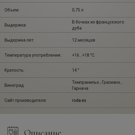
Объем:
0,75 л
В бочках из французского
Выдержка:
дуба
Выдержка лет:
12 месяцев
Температура употребления:
+16...+18 °С.
Крепость:
14 °
Темпранильо , Грасиано ,
Виноград:
Гарнача
Сайт производителя:
roda.es
Описание