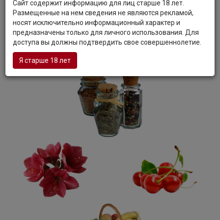
Сайт содержит информацию для лиц старше 18 лет.
Вкус:
Вкус вина средней плотности, свежий, приятный, с
Размещенные на нем сведения не являются рекламой,
округлыми полированными танинами, фруктовыми
носят исключительно информационный характер и
оттенками и освежающим послевкусием.
предназначены только для личного использования. Для
Гастрономия:
Вино станет прекрасным сопровождением
доступа вы должны подтвердить свое совершеннолетие.
для острых рыбных и мясных блюд, мяса-гриль, сыров.
Я старше 18 лет