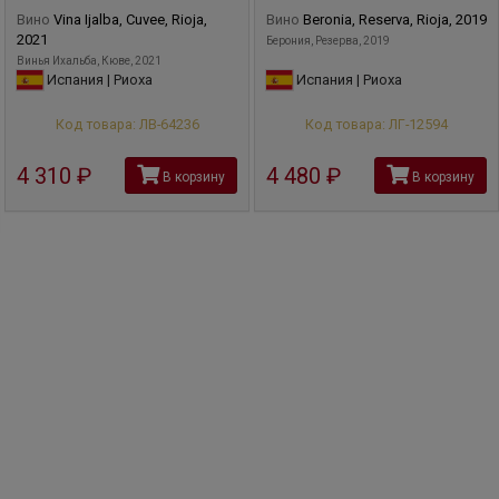
Вино
Vina Ijalba, Cuvee, Rioja,
Вино
Beronia, Reserva, Rioja, 2019
2021
Берония, Резерва, 2019
Винья Ихальба, Кюве, 2021
Испания | Риоха
Испания | Риоха
Код товара: ЛВ-64236
Код товара: ЛГ-12594
4 310
руб
4 480
руб
В корзину
В корзину