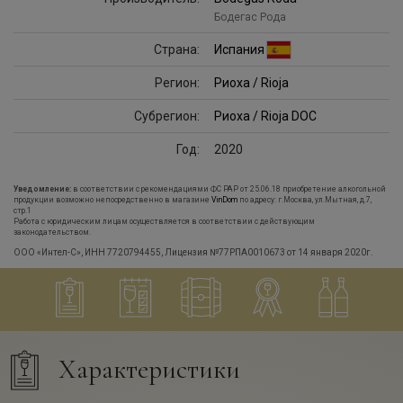
Бодегас Рода
Страна:
Испания
Регион:
Риоха / Rioja
Субрегион:
Риоха / Rioja DOC
Год:
2020
Уведомление:
в соответствии с рекомендациями ФС РАР от 25.06.18 приобретение алкогольной
продукции возможно непосредственно в магазине
VinDom
по адресу: г.Москва, ул.Мытная, д.7,
стр.1
Работа с юридическим лицам осуществляется в соответствии с действующим
законодательством.
ООО «Интел-С», ИНН 7720794455, Лицензия №77РПА0010673 от 14 января 2020г.
Характеристики