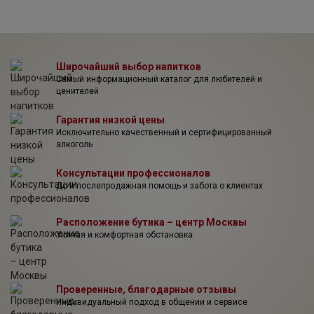
Марио приобрел 21 виноградник общей площадью 150
гектаров в лучших областях Риоха Альта и Алавеса. Все
виноградники обрабатываются без применения
химикатов, урожай собирается вручную, возраст лоз
колеблется от 30 до 90 лет.
Широчайший выбор напитков
Самый информационный каталог для любителей и
ценителей
Гарантия низкой цены
Исключительно качественный и сертифицированный
алкоголь
Консультации профессионалов
До и послепродажная помощь и забота о клиентах
Расположение бутика – центр Москвы
Уютная и комфортная обстановка
Проверенные, благодарные отзывы
Индивидуальный подход в общении и сервисе