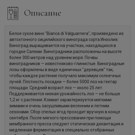
Описание
Белое сухое вино "Bianca di Valguarnera", произведено из
автохтонного сицилийского винограда сорта Инзолия.
Виноград выращивается на участках, находящихся в
городке Салеми. Виноградники расположены на высоте
более 300 метров над уровнем моря. Почвы
виноградников — известняково-глинистые. Виноградные
лозы оформлены в виде единичных "деревцев" так,
чтобы каждое растение получало максимум солнечных
лучей. Плотность посадки — более 5000 лоз на гектар
площади. Средний возраст лоз — около 25 лет.
Поддерживается низкая урожайность лоз — не больше
1,2 кг с растения. Климат характеризуется мягкими
зимами и очень засушливыми весенним и летним
сезонами. Сбор спелых ягод проходит вручную в конце
сентября. После мягкого прессования при помощи
мембранного пресса следуют статическая декантация и
медленная ферментация в специально отобранных