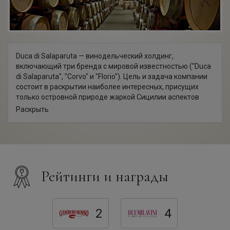
Duca di Salaparuta — винодельческий холдинг,
включающий три бренда с мировой известностью ("Duca
di Salaparuta", "Corvo" и "Florio"). Цель и задача компании
состоит в раскрытии наиболее интересных, присущих
только островной природе жаркой Сицилии аспектов
терруара и оригинальных сортов винограда, рожденных в
Раскрыть
этом солнечном уголке Италии. Основанию хозяйств
компании предшествовал долгий поиск территорий с
подходящими почвенно-климатическими
характеристиками. Так появились усадьба SuorMarchesa,
расположенная в коммуне Риези, виноградники Risignolo,
находящиеся в деревне Салеми, и ферма Vajasindi,
Рейтинги и награды
приютившаяся неподалеку склонов вулкана Этны.
Проекты компании, связанные с Сицилией, всегда
рождали новаторские идеи, нашедшие свое воплощение
в дерзких экспериментах, в результате которых
2
4
появились вина с мировым именем, подлинные иконы