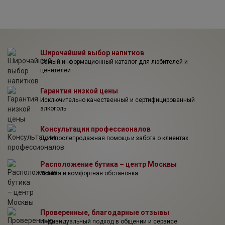
виноделия. Одним из таких вин стало "Duca Enrico" —
первое моносортовое вино компании, произведенное из
винограда сорта Неро д`Авола. Общепризнанные
шедевры — редкость и удача для любой компании, но
каждое из вин, произведенных компанией Дука ди
Салапарута, является образцом высокого качества, а
Широчайший выбор напитков
также в полной мере отображает характер своего
Самый информационный каталог для любителей и
терруара.
ценителей
Гарантия низкой цены
Исключительно качественный и сертифицированный
алкоголь
Консультации профессионалов
До и послепродажная помощь и забота о клиентах
Расположение бутика – центр Москвы
Уютная и комфортная обстановка
Проверенные, благодарные отзывы
Индивидуальный подход в общении и сервисе