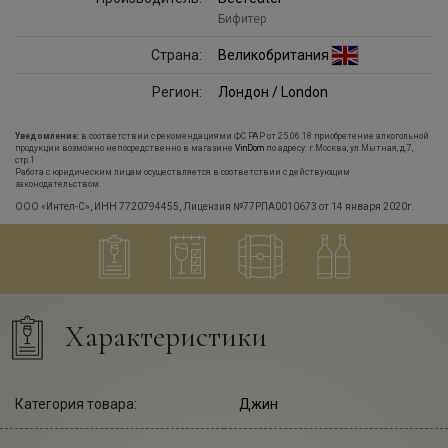
Бифитер
Страна:
Великобритания
Регион:
Лондон / London
Уведомление:
в соответствии с рекомендациями ФС РАР от 25.06.18 приобретение алкогольной
продукции возможно непосредственно в магазине
VinDom
по адресу: г.Москва, ул.Мытная, д.7,
стр.1
Работа с юридическим лицам осуществляется в соответствии с действующим
законодательством.
ООО «Интел-С», ИНН 7720794455, Лицензия №77РПА0010673 от 14 января 2020г.
Характеристики
Категория товара:
Джин