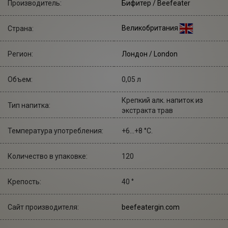
Производитель:
Бифитер
/ Beefeater
Великобритания
Страна:
Регион:
Лондон / London
Объем:
0,05 л
Крепкий алк. напиток из
Тип напитка:
экстракта трав
Температура употребления:
+6...+8 °С.
Количество в упаковке:
120
Крепость:
40 °
Сайт производителя:
beefeatergin.com