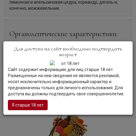
лимонная и апельсиновая цедра, кориандр, дягиль и,
конечно, можжевельник.
Органолептические характеристики:
Для доступа на сайт необходимо подтвердить
Цвет:
Джин идеального прозрачного цвета.
возраст
Аромат:
Насыщенный, сильный аромат, в запахами трав
и пряностей.
Вкус:
Приятный, бодрящий, немного терпкий привкус
Сайт содержит информацию для лиц старше 18 лет.
можжевельника и цитрусовых. Послевкусие сухое, с
Размещенные на нем сведения не являются рекламой,
ароматом цитрусовых.
носят исключительно информационный характер и
Гастрономия:
Идеальная основа для разнообразных
предназначены только для личного использования. Для
коктейлей.
доступа вы должны подтвердить свое совершеннолетие.
Я старше 18 лет