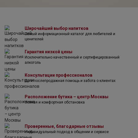
Beefeater Gin производится методом пропитки –
ингредиенты пропитывают зерновой спирт в течение
суток, наполняя его вкусовыми и ароматическими
нюансами фруктов и трав. В 1873 году джин Бифитер
получил свою первую награду на дегустационном
Широчайший выбор напитков
Самый информационный каталог для любителей и
конкурсе. С тех пор количество наград джина Beefeater
ценителей
значительно увеличилось.
Бифитер – джин, который обязательно придется по вкусу
Гарантия низкой цены
мужчинам, если употреблять его сильно охлажденным в
Исключительно качественный и сертифицированный
чистом виде. Впрочем, коктейли с джином Бифитр
алкоголь
нравятся и женщинам. Бифитер джин можно просто
разбавить клюквенным соком или минеральной водой.
Консультации профессионалов
До и послепродажная помощь и забота о клиентах
Расположение бутика – центр Москвы
Уютная и комфортная обстановка
Проверенные, благодарные отзывы
Индивидуальный подход в общении и сервисе