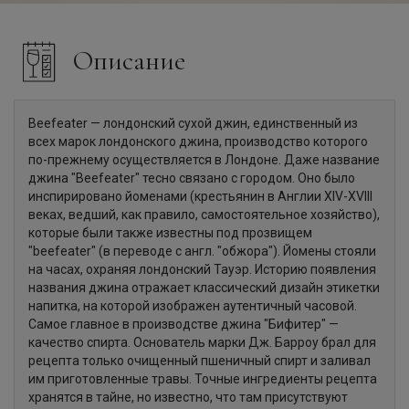
Описание
Beefeater — лондонский сухой джин, единственный из
всех марок лондонского джина, производство которого
по-прежнему осуществляется в Лондоне. Даже название
джина "Beefeater" тесно связано с городом. Оно было
инспирировано йоменами (крестьянин в Англии XIV-XVIII
веках, ведший, как правило, самостоятельное хозяйство),
которые были также известны под прозвищем
"beefeater" (в переводе с англ. "обжора"). Йомены стояли
на часах, охраняя лондонский Тауэр. Историю появления
названия джина отражает классический дизайн этикетки
напитка, на которой изображен аутентичный часовой.
Самое главное в производстве джина "Бифитер" —
качество спирта. Основатель марки Дж. Барроу брал для
рецепта только очищенный пшеничный спирт и заливал
им приготовленные травы. Точные ингредиенты рецепта
хранятся в тайне, но известно, что там присутствуют