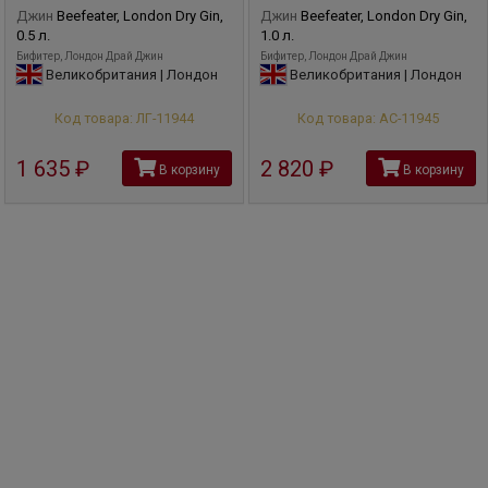
Джин
Beefeater, London Dry Gin,
Джин
Beefeater, London Dry Gin,
0.5 л.
1.0 л.
Бифитер, Лондон Драй Джин
Бифитер, Лондон Драй Джин
Великобритания | Лондон
Великобритания | Лондон
Код товара: ЛГ-11944
Код товара: АС-11945
1 635
руб
2 820
руб
В корзину
В корзину