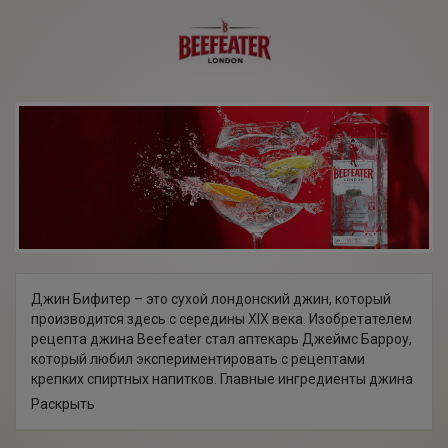
Джин Бифитер – это сухой лондонский джин, который
производится здесь с середины XIX века. Изобретателем
рецепта джина Beefeater стал аптекарь Джеймс Барроу,
который любил экспериментировать с рецептами
крепких спиртных напитков. Главные ингредиенты джина
Бифитер – высококачественный зерновой спирт,
Раскрыть
настойка можжевеловых ягод, цедра апельсина и
лимона, дягиль, можжевельник, кориандр.