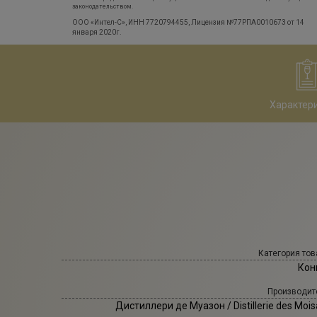
законодательством.
ООО «Интел-С», ИНН 7720794455, Лицензия №77РПА0010673 от 14
января 2020г.
Характер
Категория тов
Кон
Производит
Дистиллери де Муазон
/ Distillerie des Moi