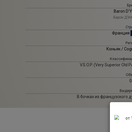
Бр
Baron D'Y
Барон Д'И
Стр
Франция
Рег
Коньяк / Cog
Классифика
V.S.O.P. (Very Superior Old P
Объ
0
Выдерж
В бочках из французского д