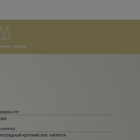
чные товары
ержка лет:
ода
 напитка:
ноградный крепкий алк. напиток