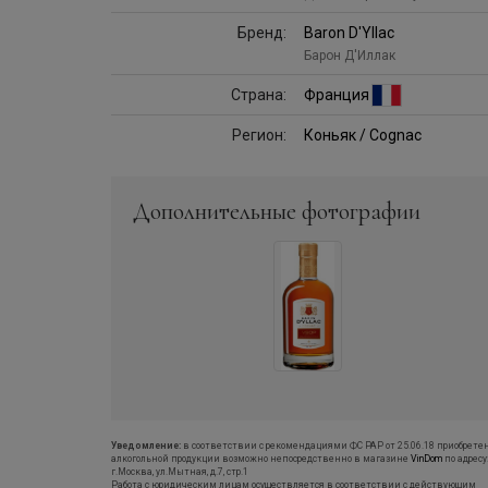
Бренд:
Baron D'Yllac
Барон Д'Иллак
Страна:
Франция
Регион:
Коньяк / Cognac
Дополнительные фотографии
Уведомление:
в соответствии с рекомендациями ФС РАР от 25.06.18 приобрете
алкогольной продукции возможно непосредственно в магазине
VinDom
по адресу
г.Москва, ул.Мытная, д.7, стр.1
Работа с юридическим лицам осуществляется в соответствии с действующим