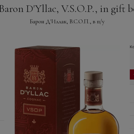
aron D'Yllac, V.S.O.P., in gift bo
Барон Д'Иллак, В.С.О.П., в п/у
Ко