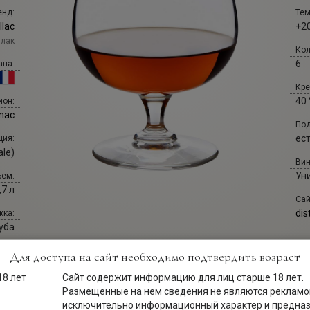
енд:
Тем
llac
+20
ллак
Кол
6
ана:
Кре
40 
ион:
nac
Под
ес
ция:
ale)
Вин
Ун
ем:
,7 л
Сай
dis
ка:
уба
Для доступа на сайт необходимо подтвердить возраст
Сайт содержит информацию для лиц старше 18 лет.
Размещенные на нем сведения не являются рекламой
исключительно информационный характер и предна