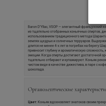
Baron D'Yllac, VSOP — элегантный французский к
из тщательно отобранных коньячных спиртов, д
использованием традиционного метода Шаранта.
землях щедрых и солнечных терруаров. Выдерж
длится не менее 4-х лет в погребах на берегу Ша
привносит глубину и ароматическую сложность,
эмоции. Когда спирты достигают достаточной зре
тщательно отбирают и купажируют. Коньяк реко
чистом виде в качестве дижестива, в паре с коф
шоколада.
Органолептические характеристи
Цвет:
Коньяк вдохновляет знатоков своим прек