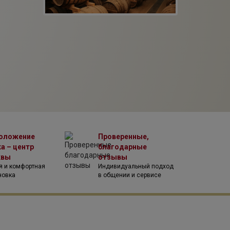
оложение
Проверенные,
а – центр
благодарные
квы
отзывы
я и комфортная
Индивидуальный подход
новка
в общении и сервисе