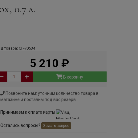
x, 0.7 л.
д товара: СГ-70534
5 210
руб
В корзину
Позвоните нам: уточним количество товара в
магазине и поставим под вас резерв
Принимаем к оплате карты
Остались вопросы?
Задать вопрос