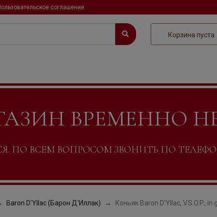
Пользовательское соглашение
Корзина пуста
ГАЗИН ВРЕМЕННО Н
. ПО ВСЕМ ВОПРОСОМ ЗВОНИТЬ ПО ТЕЛЕФОНУ +
Baron D'Yllac (Барон Д'Иллак)
Коньяк Baron D'Yllac, V.S.O.P., in g