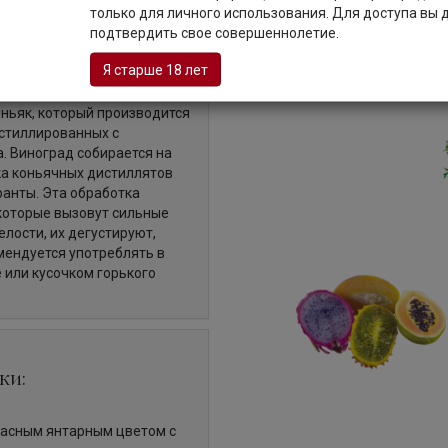
только для личного использования. Для доступа вы
Описание
подтвердить свое совершеннолетие.
Я старше 18 лет
оньяк, который производится
истиллированных с
 Виноград собирается на
ка коньячных дистиллятов
ранты. Эта обработка
 которые вызовут сильные
лости, их дегустируют,
мендуется употреблять в
е или кусочком горького
ки:
расным янтарным цветом с