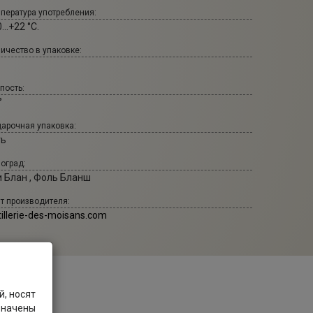
пература употребления:
...+22 °С.
ичество в упаковке:
пость:
°
арочная упаковка:
ть
оград:
и Блан , Фоль Бланш
т производителя:
tillerie-des-moisans.com
, носят
значены