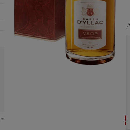
Коньяк
Monnet, V.S.O.P.,
Коньяк
Hardy, V.S.O.P.,
in gift box, 0.5 л.
Fine Champagne, 0.7 л.
ние
6 110
руб
5 280
руб
В корзину
В корзину
: