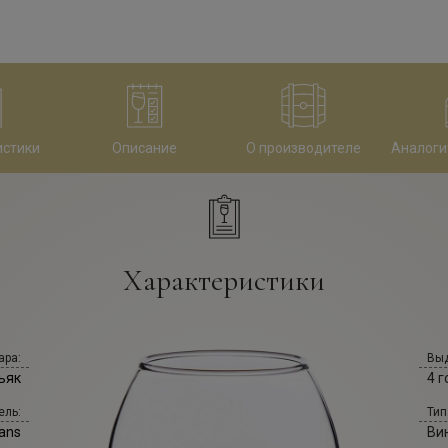
истики
Описание
О производителе
Аналоги
Характеристики
ара:
Выд
ьяк
4 г
ель:
Тип
sans
Ви