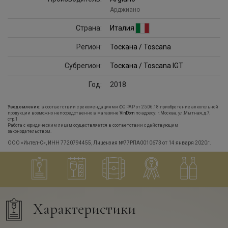
Арджиано
Страна:
Италия
Регион:
Тоскана / Toscana
Субрегион:
Тоскана / Toscana IGT
Год:
2018
Уведомление:
в соответствии с рекомендациями ФС РАР от 25.06.18 приобретение алкогольной
продукции возможно непосредственно в магазине
VinDom
по адресу: г.Москва, ул.Мытная, д.7,
стр.1
Работа с юридическим лицам осуществляется в соответствии с действующим
законодательством.
ООО «Интел-С», ИНН 7720794455, Лицензия №77РПА0010673 от 14 января 2020г.
Характеристики