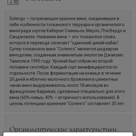
Solengo — потрясающее красное вино, соединившее в
себе особенности тосканского терруара и органического
винограда сортов Каберне Совиньон, Мерло, Пти Вердо и
Санджовезе. Название вина — это тосканское слово,
которое в переводе означает "одинокий дикий кабан".
Супер тосканское вино "Соленго" является шедевром
виноделия, созданным знаменитым энологом Джакомо
Такисом в 1995 году. Урожай был собран во второй
половине сентября. Каждый сорт винифицируется по
отдельности. После ферментации на кожице в течение
20 дней и яблочно-молочного брожения в цементных
чанах вино выдерживалось около 18 месяцев во
французских барриках, сделанных специально для этого
вина (60% новых, 40% — вторичного использования). В
целом, потенциал хранения "Соленго" составляет 20 лет.
Органолептические характеристики: