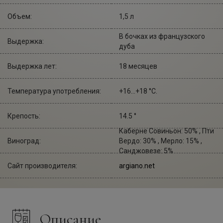
Объем:
1,5 л
В бочках из французского
Выдержка:
дуба
Выдержка лет:
18 месяцев
Температура употребления:
+16...+18 °С.
Крепость:
14.5 °
Каберне Совиньон: 50% , Пти
Виноград:
Вердо: 30% , Мерло: 15% ,
Санджовезе: 5%
Сайт производителя:
argiano.net
Описание