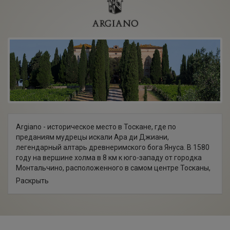
Argiano - историческое место в Тоскане, где по
преданиям мудрецы искали Ара ди Джиани,
легендарный алтарь древнеримского бога Януса. В 1580
году на вершине холма в 8 км к юго-западу от городка
Монтальчино, расположенного в самом центре Тосканы,
был построен замок Argiano. На протяжении более
Раскрыть
четырех веков замком владели представители местной
знати, а выращиваемый здесь виноград использовался
для собственного потребления. Только после Второй
мировой войны виноделие стало играть важную
коммерческую роль в регионе.