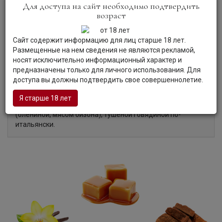
Для доступа на сайт необходимо подтвердить
возраст
Цвет:
Цвет вина — богатый, сверкающий фиолетово-
рубиновый.
Аромат:
Интенсивный и изящный аромат вина
Сайт содержит информацию для лиц старше 18 лет.
демонстрирует оттенки фруктов, ежевики, черной
Размещенные на нем сведения не являются рекламой,
смородины, граната, ванили и древесины дуба.
носят исключительно информационный характер и
Вкус:
Вкус вина чистый и сочный, в нем раскрываются
предназначены только для личного использования. Для
красивые оттенки спелых ягод и мелкозернистые танины,
доступа вы должны подтвердить свое совершеннолетие.
перетекающие в карамельно-фруктовые и пряные нотки.
Гастрономия:
Вино хорошо сочетается с блюдами из
Я старше 18 лет
красного мяса, мясом, приготовленным на гриле, дичью
(олениной, мясом бизона), тушеной говядиной по-
итальянски.