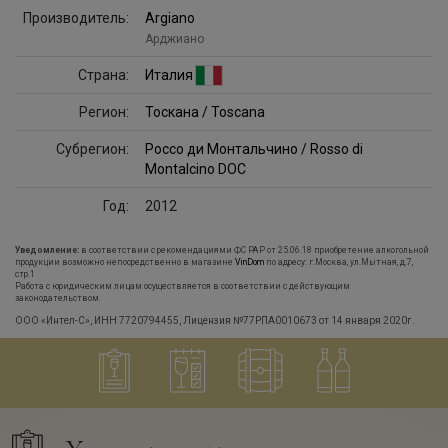
Производитель:
Argiano
Арджиано
Страна:
Италия
Регион:
Тоскана / Toscana
Субрегион:
Россо ди Монтальчино / Rosso di
Montalcino DOC
Год:
2012
Уведомление:
в соответствии с рекомендациями ФС РАР от 25.06.18 приобретение алкогольной
продукции возможно непосредственно в магазине
VinDom
по адресу: г.Москва, ул.Мытная, д.7,
стр.1
Работа с юридическим лицам осуществляется в соответствии с действующим
законодательством.
ООО «Интел-С», ИНН 7720794455, Лицензия №77РПА0010673 от 14 января 2020г.