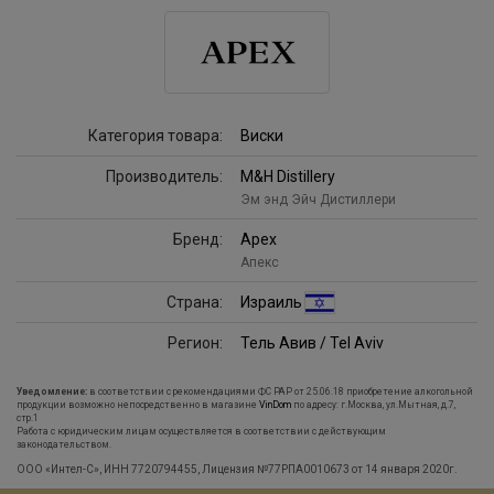
Категория товара:
Виски
Производитель:
M&H Distillery
Эм энд Эйч Дистиллери
Бренд:
Apex
Апекс
Страна:
Израиль
Регион:
Тель Авив / Tel Aviv
Уведомление:
в соответствии с рекомендациями ФС РАР от 25.06.18 приобретение алкогольной
продукции возможно непосредственно в магазине
VinDom
по адресу: г.Москва, ул.Мытная, д.7,
стр.1
Работа с юридическим лицам осуществляется в соответствии с действующим
законодательством.
ООО «Интел-С», ИНН 7720794455, Лицензия №77РПА0010673 от 14 января 2020г.