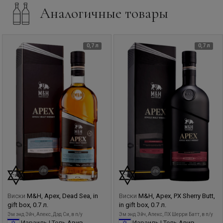
Аналогичные товары
0,7 л
0,7 л
Виски
M&H, Apex, Dead Sea, in
Виски
M&H, Apex, PX Sherry Butt,
gift box, 0.7 л.
in gift box, 0.7 л.
Эм энд Эйч, Апекс, Дэд Си, в п/у
Эм энд Эйч, Апекс, ПХ Шерри Батт, в п/у
Израиль | Тель Авив
Израиль | Тель Авив