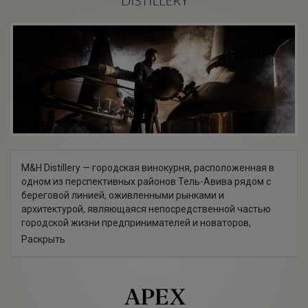
M&H Distillery — городская винокурня, расположенная в
одном из перспективных районов Тель-Авива рядом с
береговой линией, оживленными рынками и
архитектурой, являющаяся непосредственной частью
городской жизни предпринимателей и новаторов,
производителей и ремесленников. 300 солнечных дней в
Раскрыть
году в Израиле и средиземноморский климат —главное
преимущество компании. Выдержка виски в условиях
жаркого климата ускоряет процесс, но при этом
сохраняет изящность, особые характеристики терруара и
уникальный вкус, который отличается от аналогичных