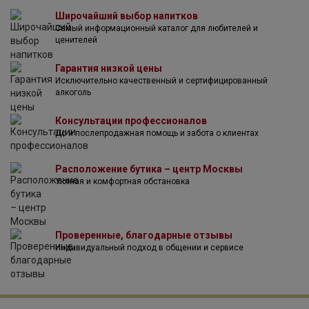
спирта нью-мейк, уникальных видов бочек и жаркий
Широчайший выбор напитков
климат Тель-Авива в совокупности приводят к
Самый информационный каталог для любителей и
впечатляющему результату. Каждая партия виски
ценителей
одобряется раввинством Тель-Авива.
Гарантия низкой цены
Исключительно качественный и сертифицированный
алкоголь
Консультации профессионалов
До и послепродажная помощь и забота о клиентах
Расположение бутика – центр Москвы
Уютная и комфортная обстановка
Проверенные, благодарные отзывы
Индивидуальный подход в общении и сервисе