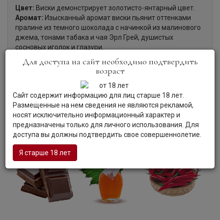
Цвет:
Виски демонстрирует золотисто-янтарный цвет.
Аромат:
Изысканный аромат виски пьянит оттенками
пралине из темного шоколада с начинкой из малинового
джема, тонами табака и чая Эрл Грей, душистых
сосновых иголок и глазури.
Вкус:
Виски покоряет мягким, благородным и
Для доступа на сайт необходимо подтвердить
элегантным вкусом с нотками кленового сиропа,
возраст
копченого перца чили и засахаренной вишни, долгим и
выразительным послевкусием с нюансами торфа,
Сайт содержит информацию для лиц старше 18 лет.
землистыми штрихами, тонами свежей мяты и теплыми
Размещенные на нем сведения не являются рекламой,
оттенками горячего какао.
носят исключительно информационный характер и
Гастрономия:
Виски является прекрасным дижестивом.
предназначены только для личного использования. Для
доступа вы должны подтвердить свое совершеннолетие.
Я старше 18 лет