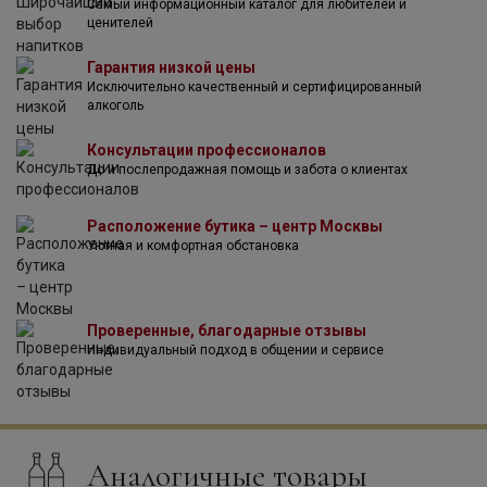
Самый информационный каталог для любителей и
идеей создать свое "Брутальное" вино, поэтому в 2019
ценителей
году основал проект Алхимия.
Маттео Каччиаграно производит вина как из
Гарантия низкой цены
собственного винограда, так из винограда, который он
Исключительно качественный и сертифицированный
закупает у мелких фермеров. На своих виноградниках он
алкоголь
применяет органические и биодинамические методы.
Все вина Alchimia Cantina Urbana разливаются в бутылки
Консультации профессионалов
без осветления, фильтрации и добавления серы и
До и послепродажная помощь и забота о клиентах
представляют собой современные, простые вина,
имитирующие "сильную и нежную" душу Абруццо.
Расположение бутика – центр Москвы
Уютная и комфортная обстановка
Проверенные, благодарные отзывы
Индивидуальный подход в общении и сервисе
Аналогичные товары