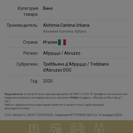
Категория
Вино
товара:
Производитель:
Alchimia Cantina Urbana
Алхимия Кантина Урбана
Страна:
Италия
Регион:
Абруццо / Abruzzo
Субрегион:
Треббьяно д’Абруццо / Trebbiano
d’Abruzzo DOC
Год:
2020
Уведомление:
в соответствии с рекомендациями ФС РАР от 25.06.18 приобретение алкогольной
продукции возможно непосредственно в магазине
VinDom
по адресу: г.Москва, ул.Мытная, д.7,
стр.1
Работа с юридическим лицам осуществляется в соответствии с действующим
законодательством.
ООО «Интел-С», ИНН 7720794455, Лицензия №77РПА0010673 от 14 января 2020г.