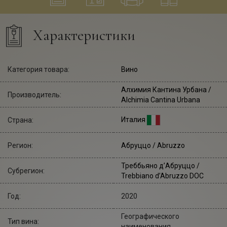
Характеристики
Категория товара:
Вино
Алхимия Кантина Урбана
/
Производитель:
Alchimia Cantina Urbana
Италия
Страна:
Регион:
Абруццо / Abruzzo
Треббьяно д’Абруццо /
Субрегион:
Trebbiano d’Abruzzo DOC
Год:
2020
Географического
Тип вина:
наименования