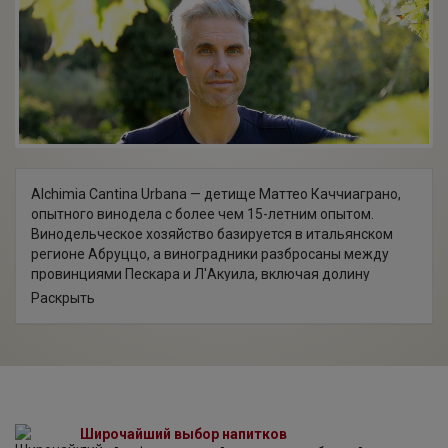
Alchimia Cantina Urbana — детище Маттео Каччиаграно,
опытного винодела с более чем 15-летним опытом.
Винодельческое хозяйство базируется в итальянском
регионе Абруццо, а виноградники разбросаны между
провинциями Пескара и Л'Акуила, включая долину
Пелинья и Валь Пескара. Будучи молодым, на заре своей
Раскрыть
винодельческой карьеры Маттео присутствовал на
дегустации вместе с культовыми виноделами, Лауреано
Серрасом, Хоаном Рамоном Эскодой и Энтони Тортулом.
Именно тогда была открыта бутылка натурального вина
без этикетки, которое в разговорной испанской речи
охарактеризовали как "брутальное". Так зародилось
винное движение "Brutal". Маттео Каччиаграно загорелся
Широчайший выбор напитков