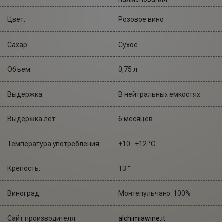
Цвет:
Розовое вино
Сахар:
Сухое
Объем:
0,75 л
Выдержка:
В нейтральных емкостях
Выдержка лет:
6 месяцев
Температура употребления:
+10...+12 °С.
Крепость:
13 °
Виноград:
Монтепульчано: 100%
Сайт производителя:
alchimiawine.it